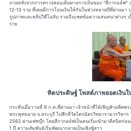
ภายหลังจากการตรวจสอบเส้นทางการเงินของ “สีกากอล์ฟ” เบื้
12-13 ราย ที่เคยมีการโอนเงินให้กันในช่วงหลายปีที่ผ่าน
รูปภาพและคลิปวิดีโอลับ รวมถึงแชตข้อความสนทนาต่างๆ เบื้อ
ราย
ทิดประดิษฐ์ โพสต์ภาพยอดเงินใ
กระทั่งเมื่อวานที่ 9 ก.ค.ที่ผ่านมา เจ้าหน้าที่ได้เชิญตัวอดี
พระพุทธฉาย จ.สระบุรี ไปสึกที่วัดไตรมิตรวิทยารามวรวิหาร โดยเ
2562 ผ่านเฟซบุ๊ก โดยสีกากอล์ฟเป็นคนเริ่มเข้ามาตีสนิทก่
1 ปี ความสัมพันธ์เริ่มพัฒนากลายเป็นเชิงชู้สาว