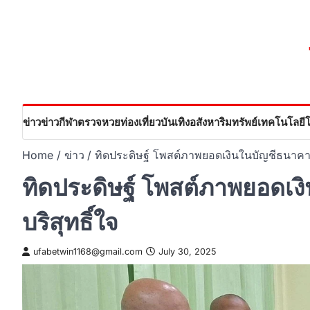
Skip
to
content
ข่าว
ข่าวกีฬา
ตรวจหวย
ท่องเที่ยว
บันเทิง
อสังหาริมทรัพย์
เทคโนโลยี
Home
ข่าว
ทิดประดิษฐ์ โพสต์ภาพยอดเงินในบัญชีธนาคา
ทิดประดิษฐ์ โพสต์ภาพยอดเ
บริสุทธิ์ใจ
ufabetwin1168@gmail.com
July 30, 2025