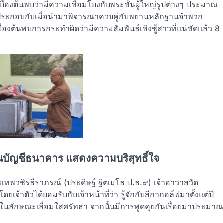
องต้นพบว่ามีความเชื่อมโยงกับพระชั้นผู้ใหญ่รูปต่างๆ ประมาณ
มา ประกอบกับเมื่อนำมาพิจารณาควบคู่กับพยานหลักฐานจำพวก
งต้นพบการกระทำผิดว่ามีความสัมพันธ์เชิงชู้สาวที่แน่ชัดแล้ว 8
นบัญชีธนาคาร แสดงความบริสุทธิ์ใจ
ตพระเทพวชิรธีราภรณ์ (ประดิษฐ์ ฐิตเมโธ ป.ธ.๙) เจ้าอาวาสวัด
จ้าตัวได้ยอมรับกับเจ้าหน้าที่ว่า รู้จักกับสีกากอล์ฟมาตั้งแต่ปี
อนในลักษณะเลื่อมใสศรัทธา จากนั้นมีการพูดคุยกันเรื่อยมาประมาณ