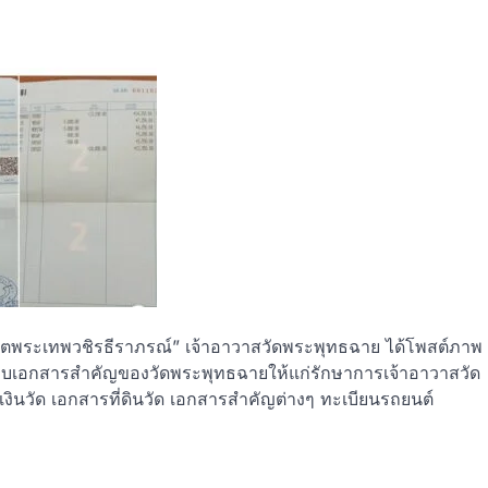
 “อดีตพระเทพวชิรธีราภรณ์” เจ้าอาวาสวัดพระพุทธฉาย ได้โพสต์ภาพ
งมอบเอกสารสำคัญของวัดพระพุทธฉายให้แก่รักษาการเจ้าอาวาสวัด
งินวัด เอกสารที่ดินวัด เอกสารสำคัญต่างๆ ทะเบียนรถยนต์