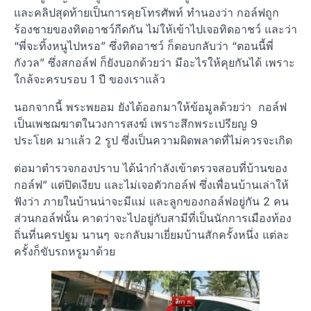
และคลิปสุดท้ายเป็นการคุยโทรศัพท์ ทำนองว่า กอล์ฟถูก
ร้องชายของทิดอาชว์กีดกัน ไม่ให้เข้าไปเจอทิดอาชว์ และว่า
“พี่จะทิ้งหนูไปหรอ” ซึ่งทิดอาชว์ ก็ตอบกลับว่า “ตอนนี้พี่
กังวล” ซึ่งสกอล์ฟ ก็ยังบอกด้วยว่า มีอะไรให้คุยกันได้ เพราะ
ใกล้จะครบรอบ 1 ปี ของเราแล้ว
นอกจากนี้ พระพยอม ยังได้ออกมาให้ข้อมูลด้วยว่า กอล์ฟ
เป็นเพชฌฆาตในวงการสงฆ์ เพราะสึกพระเปรียญ 9
ประโยค มาแล้ว 2 รูป ซึ่งเป็นความผิดพลาดที่ไม่ควรจะเกิด
ต่อมาตำรวจกองปราบ ได้นำกำลังเข้าตรวจสอบที่บ้านของ
กอล์ฟ” แต่ปิดเงียบ และไม่เจอตัวกอล์ฟ ซึ่งเพื่อนบ้านเล่าให้
ฟังว่า ภายในบ้านน่าจะมีแม่ และลูกของกอล์ฟอยู่กัน 2 คน
ส่วนกอล์ฟนั้น คาดว่าจะไปอยู่กับสามีที่เป็นนักการเมืองท้อง
ถิ่นที่นครปฐม นานๆ จะกลับมาเยี่ยมบ้านสักครั้งหนึ่ง แต่ละ
ครั้งก็ขับรถหรูมาด้วย