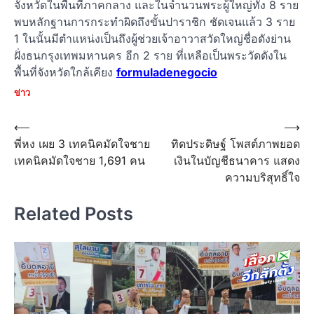
จังหวัดในพื้นที่ภาคกลาง และในจำนวนพระผู้ใหญ่ทั้ง 8 ราย
พบหลักฐานการกระทำผิดถึงขั้นปาราชิก ชัดเจนแล้ว 3 ราย
1 ในนั้นมีตำแหน่งเป็นถึงผู้ช่วยเจ้าอาวาสวัดใหญ่ชื่อดังย่าน
ฝั่งธนกรุงเทพมหานคร อีก 2 ราย ที่เหลือเป็นพระวัดดังใน
พื้นที่จังหวัดใกล้เคียง
formuladenegocio
ข่าว
Post
⟵
⟶
พี่หง เผย 3 เทคนิคมัดใจชาย
ทิดประดิษฐ์ โพสต์ภาพยอด
navigation
เทคนิคมัดใจชาย 1,691 คน
เงินในบัญชีธนาคาร แสดง
ความบริสุทธิ์ใจ
Related Posts