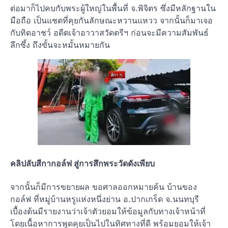
ต่อมาก็ไปคบกับพระผู้ใหญ่ในพื้นที่ จ.พิจิตร ซึ่งมีหลักฐานใน
มือถือ เป็นแชตที่คุยกันลักษณะหวานแหวว จากนั้นก็มาเจอ
กับทิดอาชว์ อดีตเจ้าอาวาสวัดตรีฯ ก่อนจะมีความสัมพันธ์
ลึกซึ้ง ถึงขั้นจะหมั้นหมายกัน
คลิปลับสีกากอล์ฟ สู่การสึกพระวัดดังเพียบ
จากนั้นก็มีการขยายผล ขอศาลออกหมายค้น บ้านของ
กอล์ฟ ที่หมู่บ้านหรูแห่งหนึ่งย่าน อ.ปากเกร็ด จ.นนทบุรี
เบื้องต้นมีรายงานว่าเจ้าตัวยอมให้ข้อมูลกับทางเจ้าหน้าที่
โดยเนื้อหาการพูดคุยเป็นไปในทิศทางที่ดี พร้อมยอมให้เจ้า