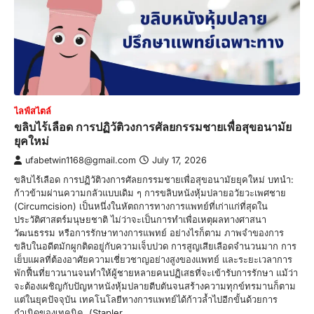
ไลฟ์สไตล์
ขลิบไร้เลือด การปฏิวัติวงการศัลยกรรมชายเพื่อสุขอนามัย
ยุคใหม่
ufabetwin1168@gmail.com
July 17, 2026
ขลิบไร้เลือด การปฏิวัติวงการศัลยกรรมชายเพื่อสุขอนามัยยุคใหม่ บทนำ:
ก้าวข้ามผ่านความกลัวแบบเดิม ๆ การขลิบหนังหุ้มปลายอวัยวะเพศชาย
(Circumcision) เป็นหนึ่งในหัตถการทางการแพทย์ที่เก่าแก่ที่สุดใน
ประวัติศาสตร์มนุษยชาติ ไม่ว่าจะเป็นการทำเพื่อเหตุผลทางศาสนา
วัฒนธรรม หรือการรักษาทางการแพทย์ อย่างไรก็ตาม ภาพจำของการ
ขลิบในอดีตมักผูกติดอยู่กับความเจ็บปวด การสูญเสียเลือดจำนวนมาก การ
เย็บแผลที่ต้องอาศัยความเชี่ยวชาญอย่างสูงของแพทย์ และระยะเวลาการ
พักฟื้นที่ยาวนานจนทำให้ผู้ชายหลายคนปฏิเสธที่จะเข้ารับการรักษา แม้ว่า
จะต้องเผชิญกับปัญหาหนังหุ้มปลายตีบตันจนสร้างความทุกข์ทรมานก็ตาม
แต่ในยุคปัจจุบัน เทคโนโลยีทางการแพทย์ได้ก้าวล้ำไปอีกขั้นด้วยการ
กำเนิดของเทคนิค (Stapler…