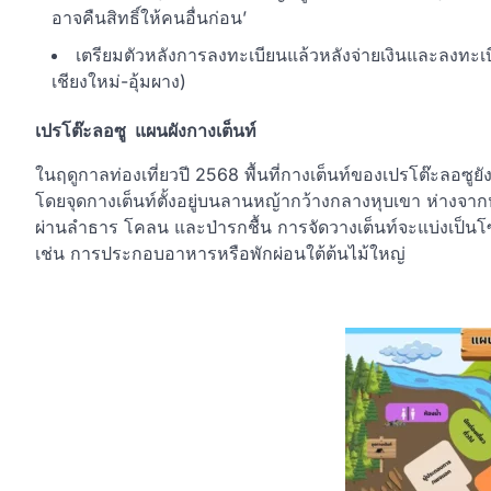
อาจคืนสิทธิ์ให้คนอื่นก่อน’
เตรียมตัวหลังการลงทะเบียนแล้วหลังจ่ายเงินและลงทะเบี
เชียงใหม่-อุ้มผาง)
เปรโต๊ะลอซู แผนผังกางเต็นท์
ในฤดูกาลท่องเที่ยวปี 2568 พื้นที่กางเต็นท์ของเปรโต๊ะลอซูยั
โดยจุดกางเต็นท์ตั้งอยู่บนลานหญ้ากว้างกลางหุบเขา ห่างจา
ผ่านลำธาร โคลน และป่ารกชื้น การจัดวางเต็นท์จะแบ่งเป็นโ
เช่น การประกอบอาหารหรือพักผ่อนใต้ต้นไม้ใหญ่