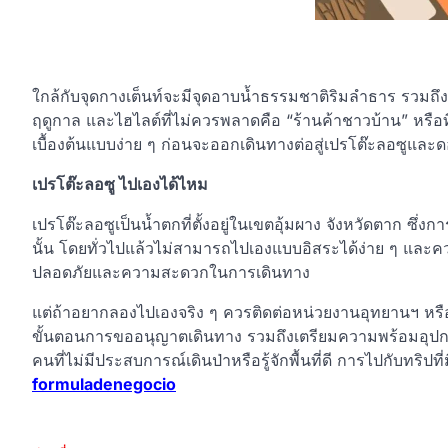
ใกล้กับจุดกางเต็นท์จะมีจุดอาบน้ำธรรมชาติริมลำธาร รวมถึงห้
ฤดูกาล และไฮไลต์ที่ไม่ควรพลาดคือ “ร้านค้าชาวบ้าน” หรือที่
เบื้องต้นแบบง่าย ๆ ก่อนจะออกเดินทางต่อสู่เปรโต๊ะลอซูและด
เปรโต๊ะลอซู ไปเองได้ไหม
เปรโต๊ะลอซูเป็นน้ำตกที่ตั้งอยู่ในเขตอุ้มผาง จังหวัดตาก ซึ่ง
นั้น โดยทั่วไปแล้วไม่สามารถไปเองแบบอิสระได้ง่าย ๆ และควรไ
ปลอดภัยและความสะดวกในการเดินทาง
แต่ถ้าอยากลองไปเองจริง ๆ ควรติดต่อหน่วยงานอุทยานฯ หร
ขั้นตอนการขออนุญาตเดินทาง รวมถึงเตรียมความพร้อมอุปกร
คนที่ไม่มีประสบการณ์เดินป่าหรือรู้จักพื้นที่ดี การไปกับทริ
formuladenegocio