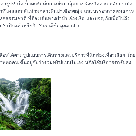
ำตกรูปหัวใจ น้ำตกยักษ์กลางผืนป่าอุ้มผาง จังหวัดตาก กลับมาเปิด
ึมาที่ไหลลดหลั่นท่ามกลางผืนป่าเขียวชอุ่ม และบรรยากาศหมอกฝน
รรมชาติ ที่ต้องเดินทางฝ่าป่า ล่องเรือ และผจญภัยเพื่อไปถึง
? เปิดแล้วหรือยัง ? เรามีข้อมูลมาฝาก
ปลี่ยนได้ตามรูปแบบการเดินทางและบริการที่นักท่องเที่ยวเลือก โดย
บาทต่อคน ขึ้นอยู่กับว่าร่วมทริปแบบไปเอง หรือใช้บริการรถรับส่ง