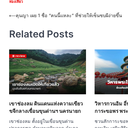
ท่องเที่ยว
Post
⟵
คุนญา เผย 1 ชื่อ “คนนี้แหละ” ที่ช่วยให้เซ็นซบผีง่ายขึ้น
navigation
Related Posts
เขาช่องลม ดินแดนแห่งความเขียว
วิหารกวนอิม อี
ขจีกลางเขื่อนขุนด่านฯ นครนายก
การะขอพร พระโ
เขาช่องลม ตั้งอยู่ในเขื่อนขุนด่าน
ชวนสักการะขอพร
ปราการชล ตำบลนาหินลาด อำเภอ
กวนอิม เสริมสิริ