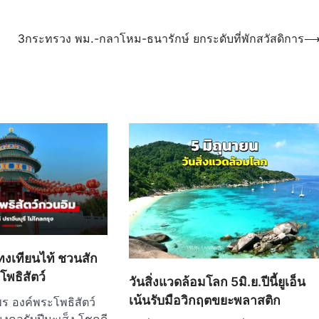
3กระทรวง พม.-กลาโหม-ธนารักษ์ ยกระดับที่พักสวัสดิการ
่ทงเทียนไท้ ชวนสัก
พธิสัตว์
วันสิ่งแวดล้อมโลก 5มิ.ย.ปีนี้ยูเอ็น
เน้นรับมือวิกฤตขยะพลาสติก
 องค์พระโพธิสัตว์
มงคลรับปีมะเส็ง โชคดี