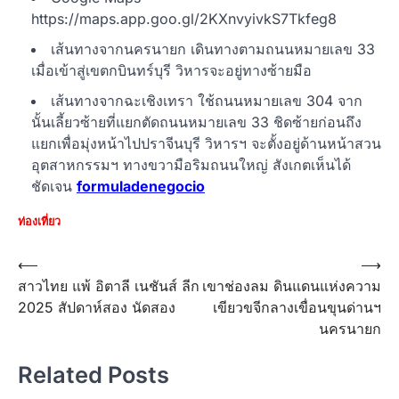
https://maps.app.goo.gl/2KXnvyivkS7Tkfeg8
เส้นทางจากนครนายก เดินทางตามถนนหมายเลข 33
เมื่อเข้าสู่เขตกบินทร์บุรี วิหารจะอยู่ทางซ้ายมือ
เส้นทางจากฉะเชิงเทรา ใช้ถนนหมายเลข 304 จาก
นั้นเลี้ยวซ้ายที่แยกตัดถนนหมายเลข 33 ชิดซ้ายก่อนถึง
แยกเพื่อมุ่งหน้าไปปราจีนบุรี วิหารฯ จะตั้งอยู่ด้านหน้าสวน
อุตสาหกรรมฯ ทางขวามือริมถนนใหญ่ สังเกตเห็นได้
ชัดเจน
formuladenegocio
ท่องเที่ยว
Post
⟵
⟶
สาวไทย แพ้ อิตาลี เนชันส์ ลีก
เขาช่องลม ดินแดนแห่งความ
navigation
2025 สัปดาห์สอง นัดสอง
เขียวขจีกลางเขื่อนขุนด่านฯ
นครนายก
Related Posts