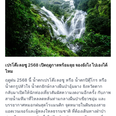
เปรโต๊ะลอซู 2568 เปิดฤดูกาลพร้อมลุย จองยังไง ไปเองได้
ไหม
ฤดูฝน 2568 นี้ น้ำตกเปรโต๊ะลอซู หรือ น้ำตกปิตุ๊โกร หรือ
น้ำตกรูปหัวใจ น้ำตกยักษ์กลางผืนป่าอุ้มผาง จังหวัดตาก
กลับมาเปิดให้นักท่องเที่ยวสัมผัสความงดงามอีกครั้ง กับภาพ
สายน้ำมหึมาที่ไหลลดหลั่นท่ามกลางผืนป่าเขียวชอุ่ม และ
บรรยากาศหมอกฝนสุดโรแมนติก จุดหมายในฝันของสาย
แอดเวนเจอร์และผู้หลงใหลธรรมชาติ ที่ต้องเดินทางฝ่าป่า