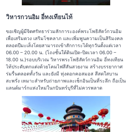
วิหารกวนอิม อี่ทงเทียนไท้
ขอเชิญผู้มีจิตศรัทธาร่วมสักการะองค์พระโพธิสัตว์กวนอิม
เพื่อเสริมดวง เสริมโชคลาภ และเพิ่มพูนความเป็นสิริมงคล
ตลอดปีมะเส็งโดยสามารถเข้าสักการะได้ทุกวันตั้งแต่เวลา
06.00 – 20.00 น. (โถงชั้นใต้ดินเปิด-ปิดเวลา 06.00 –
18.00 น.)รอบบริเวณ วิหารพระโพธิสัตว์กวนอิม อี่ทงเทียน
ไท้ประดับตกแต่งด้วยโคมไฟสีสันสวยงาม สร้างบรรยากาศ
ร่มรื่นตลอดทั้งวัน และยังมี ทุ่งดอกคอสมอส สีสดใสบาน
สะพรั่ง เหมาะสำหรับถ่ายภาพและเช็กอินเป็นที่ระลึก ถือเป็น
แลนด์มาร์กแห่งใหม่ในกบินทร์บุรีที่ไม่ควรพลาด