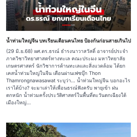
น้ำท่วมใหญ่จีน บทเรียนเตือนคนไทย ป้องกันก่อนสายเกินไป
(29 มิ.ย.68) ผศ.ดร.ธรณ์ ธำรงนาวาสวัสดิ์ อาจารย์ประจำ
ภาควิชาวิทยาศาสตร์ทางทะเล คณะประมง มหาวิทยาลัย
เกษตรศาสตร์ นักวิชาการด้านทะเลและสิ่งแวดล้อม ได้ยก
เคสน้ำท่วมใหญ่ในจีน เตือนผ่านเฟซบุ๊ก Thon
Thamrongnawasawat ระบุว่า… น้ำท่วมใหญ่จีน บอกอะไร
เราได้บ้าง? จะมาเล่าให้เพื่อนธรณ์ฟังครับ พายุเข้า ฝน
ตกหนัก น้ำท่วมครั้งประวัติศาสตร์ในพื้นที่ตะวันตกเฉียงใต้
เมืองใหญ่…