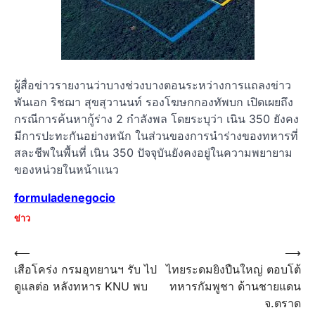
ผู้สื่อข่าวรายงานว่าบางช่วงบางตอนระหว่างการแถลงข่าว
พันเอก ริชฌา สุขสุวานนท์ รองโฆษกกองทัพบก เปิดเผยถึง
กรณีการค้นหากู้ร่าง 2 กำลังพล โดยระบุว่า เนิน 350 ยังคง
มีการปะทะกันอย่างหนัก ในส่วนของการนำร่างของทหารที่
สละชีพในพื้นที่ เนิน 350 ปัจจุบันยังคงอยู่ในความพยายาม
ของหน่วยในหน้าแนว
formuladenegocio
ข่าว
Post
⟵
⟶
เสือโคร่ง กรมอุทยานฯ รับ ไป
ไทยระดมยิงปืนใหญ่ ตอบโต้
navigation
ดูแลต่อ หลังทหาร KNU พบ
ทหารกัมพูชา ด้านชายแดน
จ.ตราด