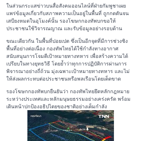
ในส่วนกระแสข่าวบนสื่อสังคมออนไลน์ที่ฝ่ายกัมพูชาเผย
แพร่ข้อมูลเกี่ยวกับสภาพความเป็นอยู่ในพื้นที่ ถูกกดดันจน
เสบียงหมดในอุโมงค์นั้น รองโฆษกกองทัพบกขอให้
ประชาชนใช้วิจารณญาณ และรับข้อมูลอย่างรอบด้าน
ขณะเดียวกัน ในพื้นที่ปอยเปต ซึ่งเป็นอีกจุดที่มีการช่วงชิง
พื้นที่อย่างต่อเนื่อง กองทัพไทยได้ใช้กำลังทางอากาศ
สนับสนุนการโจมตีเป้าหมายทางทหาร เพื่อสร้างความได้
เปรียบในทางยุทธวิธี โดยย้ำว่าทุกการปฏิบัติการผ่านการ
พิจารณาอย่างถี่ถ้วน มุ่งเฉพาะเป้าหมายทางทหาร และไม่
ให้ส่งผลกระทบต่อประชาชนหรือพลเรือนโดยเด็ดขาด
รองโฆษกกองทัพบกยืนยันว่า กองทัพไทยยึดหลักกฎหมาย
ระหว่างประเทศและหลักมนุษยธรรมอย่างเคร่งครัด พร้อม
เดินหน้าปกป้องอธิปไตยของชาติอย่างเต็มกำลัง