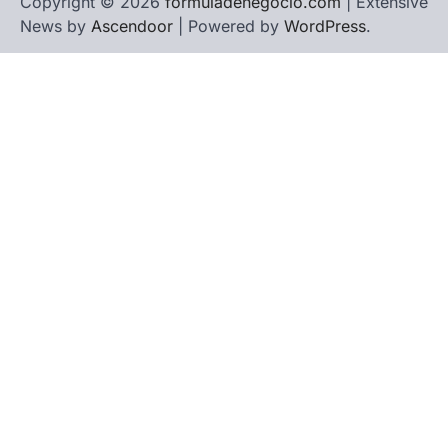
Copyright © 2026
formuladenegocio.com
| Extensive
News by
Ascendoor
| Powered by
WordPress
.