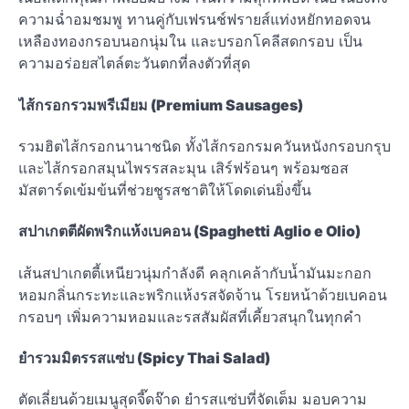
ความฉ่ำอมชมพู ทานคู่กับเฟรนช์ฟรายส์แท่งหยักทอดจน
เหลืองทองกรอบนอกนุ่มใน และบรอกโคลีสดกรอบ เป็น
ความอร่อยสไตล์ตะวันตกที่ลงตัวที่สุด
ไส้กรอกรวมพรีเมียม (Premium Sausages)
รวมฮิตไส้กรอกนานาชนิด ทั้งไส้กรอกรมควันหนังกรอบกรุบ
และไส้กรอกสมุนไพรรสละมุน เสิร์ฟร้อนๆ พร้อมซอส
มัสตาร์ดเข้มข้นที่ช่วยชูรสชาติให้โดดเด่นยิ่งขึ้น
สปาเกตตีผัดพริกแห้งเบคอน (Spaghetti Aglio e Olio)
เส้นสปาเกตตี้เหนียวนุ่มกำลังดี คลุกเคล้ากับน้ำมันมะกอก
หอมกลิ่นกระทะและพริกแห้งรสจัดจ้าน โรยหน้าด้วยเบคอน
กรอบๆ เพิ่มความหอมและรสสัมผัสที่เคี้ยวสนุกในทุกคำ
ยำรวมมิตรรสแซ่บ (Spicy Thai Salad)
ตัดเลี่ยนด้วยเมนูสุดจี๊ดจ๊าด ยำรสแซ่บที่จัดเต็ม มอบความ