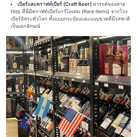
เบียร์และคราฟท์เบียร์ (Craft Beer)
สวรรค์ของสาย
Hop ที่นี่มีคราฟท์เบียร์แรร์ไอเทม (Rare Items) จากโรง
เบียร์อิสระทั่วโลก ทั้งแบบกระป๋องและแบบขวดที่มีรสชาติ
เป็นเอกลักษณ์