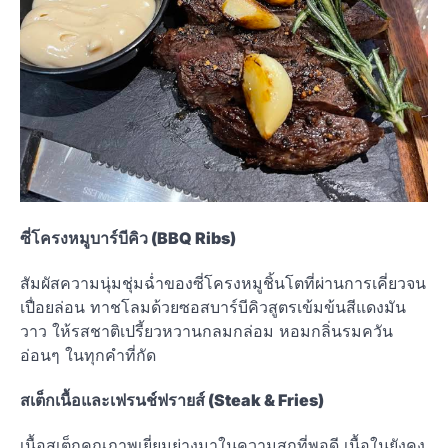
ซี่โครงหมูบาร์บีคิว (BBQ Ribs)
สัมผัสความนุ่มชุ่มฉ่ำของซี่โครงหมูชิ้นโตที่ผ่านการเคี่ยวจน
เปื่อยล่อน ทาชโลมด้วยซอสบาร์บีคิวสูตรเข้มข้นสีแดงมัน
วาว ให้รสชาติเปรี้ยวหวานกลมกล่อม หอมกลิ่นรมควัน
อ่อนๆ ในทุกคำที่กัด
สเต็กเนื้อและเฟรนช์ฟรายส์ (Steak & Fries)
เนื้อสเต็กคุณภาพเยี่ยมย่างมาในความสุกที่พอดี เนื้อในยังคง