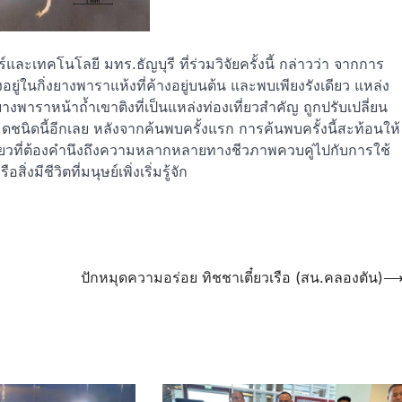
เทคโนโลยี มทร.ธัญบุรี ที่ร่วมวิจัยครั้งนี้ กล่าวว่า จากการ
ู่ในกิ่งยางพาราแห้งที่ค้างอยู่บนต้น และพบเพียงรังเดียว แหล่ง
างพาราหน้าถ้ำเขาติงที่เป็นแหล่งท่องเที่ยวสำคัญ ถูกปรับเปลี่ยน
ดชนิดนี้อีกเลย หลังจากค้นพบครั้งแรก การค้นพบครั้งนี้สะท้อนให้
ี่ยวที่ต้องคำนึงถึงความหลากหลายทางชีวภาพควบคู่ไปกับการใช้
่งมีชีวิตที่มนุษย์เพิ่งเริ่มรู้จัก
ปักหมุดความอร่อย ทิชชาเตี๋ยวเรือ (สน.คลองตัน)