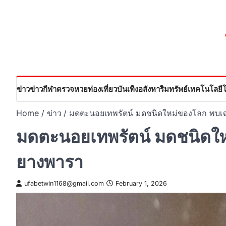
Skip
to
content
ข่าว
ข่าวกีฬา
ตรวจหวย
ท่องเที่ยว
บันเทิง
อสังหาริมทรัพย์
เทคโนโลยี
Home
ข่าว
มดตะนอยเทพรัตน์ มดชนิดใหม่ของโลก พบ
มดตะนอยเทพรัตน์ มดชนิดใ
ยางพารา
ufabetwin1168@gmail.com
February 1, 2026