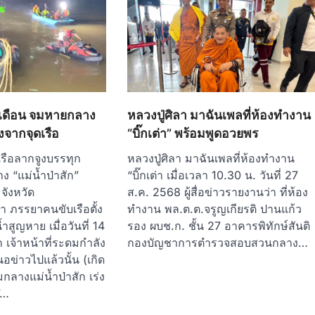
7 เดือน จมหายกลาง
หลวงปู่ศิลา มาฉันเพลที่ห้องทำงาน
างจากจุดเรือ
“บิ๊กเต่า” พร้อมพูดอวยพร
เรือลากจูงบรรทุก
หลวงปู่ศิลา มาฉันเพลที่ห้องทำงาน
ง “แม่น้ำป่าสัก”
“บิ๊กเต่า เมื่อเวลา 10.30 น. วันที่ 27
ังหวัด
ส.ค. 2568 ผู้สื่อข่าวรายงานว่า ที่ห้อง
 ภรรยาคนขับเรือตั้ง
ทำงาน พล.ต.ต.จรูญเกียรติ ปานแก้ว
ำสูญหาย เมื่อวันที่ 14
รอง ผบช.ก. ชั้น 27 อาคารพิทักษ์สันติ
า เจ้าหน้าที่ระดมกำลัง
กองบัญชาการตำรวจสอบสวนกลาง…
นอข่าวไปแล้วนั้น (เกิด
มกลางแม่น้ำป่าสัก เร่ง
7…