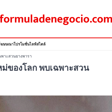
formuladenegocio.co
โฆษษณา
โปรโมชั่น
ไลฟ์สไตล์
เฉพาะสวนยางพารา
หม่ของโลก พบเฉพาะสวน