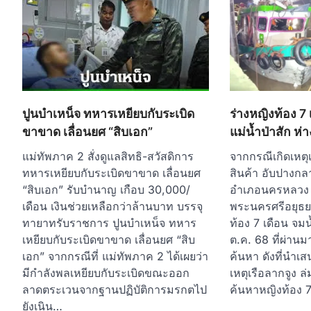
ปูนบำเหน็จ ทหารเหยียบกับระเบิด
ร่างหญิงท้อง 
ขาขาด เลื่อนยศ “สิบเอก”
แม่น้ำป่าสัก ห่
แม่ทัพภาค 2 สั่งดูแลสิทธิ-สวัสดิการ
จากกรณีเกิดเหตุ
ทหารเหยียบกับระเบิดขาขาด เลื่อนยศ
สินค้า อับปางกลา
“สิบเอก” รับบำนาญ เกือบ 30,000/
อำเภอนครหลวง จ
เดือน เงินช่วยเหลือกว่าล้านบาท บรรจุ
พระนครศรีอยุธยา
ทายาทรับราชการ ปูนบำเหน็จ ทหาร
ท้อง 7 เดือน จมน้
เหยียบกับระเบิดขาขาด เลื่อนยศ “สิบ
ต.ค. 68 ที่ผ่านม
เอก” จากกรณีที่ แม่ทัพภาค 2 ได้เผยว่า
ค้นหา ดังที่นำเส
มีกำลังพลเหยียบกับระเบิดขณะออก
เหตุเรือลากจูง ล่
ลาดตระเวนจากฐานปฏิบัติการมรกตไป
ค้นหาหญิงท้อง 
ยังเนิน…