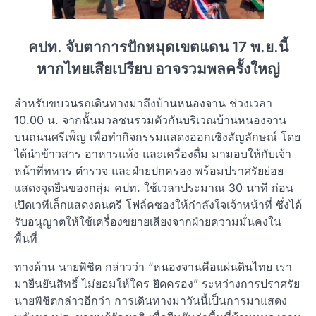
คปท. จับตาการปักหมุดเขตแดน 17 พ.ย.นี้
หากไทยเสียเปรียบ อาจรวมพลครั้งใหญ่
สำหรับขบวนรถเดินทางมาถึงบ้านหนองจาน ช่วงเวลา
10.00 น. จากนั้นมวลชนรวมตัวกันบริเวณบ้านหนองจาน
บนถนนศรีเพ็ญ เพื่อทำกิจกรรมแสดงออกเชิงสัญลักษณ์ โดย
ได้นำข้าวสาร อาหารแห้ง และเครื่องดื่ม มามอบให้กับเจ้า
หน้าที่ทหาร ตำรวจ และฝ่ายปกครอง พร้อมปราศรัยย่อย
แสดงจุดยืนของกลุ่ม คปท. ใช้เวลาประมาณ 30 นาที ก่อน
เปิดเวทีเล็กแสดงดนตรี โฟล์คซองให้กำลังใจเจ้าหน้าที่ ซึ่งได้
รับอนุญาตให้ใช้เครื่องขยายเสียงจากฝ่ายความมั่นคงใน
พื้นที่
ทางด้าน นายพิชิต กล่าวว่า “หนองจานคือแผ่นดินไทย เรา
มายืนยันสิทธิ์ ไม่ยอมให้ใคร ยึดครอง” ระหว่างการปราศรัย
นายพิชิตกล่าวอีกว่า การเดินทางมาวันนี้เป็นการมาแสดง