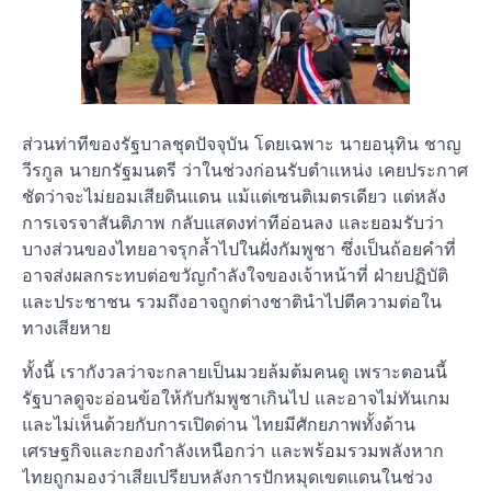
ส่วนท่าทีของรัฐบาลชุดปัจจุบัน โดยเฉพาะ นายอนุทิน ชาญ
วีรกูล นายกรัฐมนตรี ว่าในช่วงก่อนรับตำแหน่ง เคยประกาศ
ชัดว่าจะไม่ยอมเสียดินแดน แม้แต่เซนติเมตรเดียว แต่หลัง
การเจรจาสันติภาพ กลับแสดงท่าทีอ่อนลง และยอมรับว่า
บางส่วนของไทยอาจรุกล้ำไปในฝั่งกัมพูชา ซึ่งเป็นถ้อยคำที่
อาจส่งผลกระทบต่อขวัญกำลังใจของเจ้าหน้าที่ ฝ่ายปฏิบัติ
และประชาชน รวมถึงอาจถูกต่างชาตินำไปตีความต่อใน
ทางเสียหาย
ทั้งนี้ เรากังวลว่าจะกลายเป็นมวยล้มต้มคนดู เพราะตอนนี้
รัฐบาลดูจะอ่อนข้อให้กับกัมพูชาเกินไป และอาจไม่ทันเกม
และไม่เห็นด้วยกับการเปิดด่าน ไทยมีศักยภาพทั้งด้าน
เศรษฐกิจและกองกำลังเหนือกว่า และพร้อมรวมพลังหาก
ไทยถูกมองว่าเสียเปรียบหลังการปักหมุดเขตแดนในช่วง