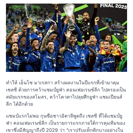
ทำให้ เอ็นโซ มาเรสกา สร้างผลงานในปีแรกที่เข้ามาคุม
เชลซี ด้วยการคว้าแชมป์ยูฟ่า คอนเฟอเรนซ์ลีก ไปครองเป็น
สมัยแรกของสโมสร, คว้าโควตาไปลุยศึกยูฟ่า แชมเปียนส์
ลีก ได้อีกด้วย
แชมป์แรกไม่พอ กุนซือชาวอิตาลีพูดถึง เชลซี ที่ได้แชมป์ยู
ฟ่า คอนเฟอเรนซ์ลีก เป็นรายการแรกภายใต้การคุมทีมของ
เขาซึ่งมีสัญญาถึงปี 2029 ว่า “เราปรับแท็กติกบางอย่างใน