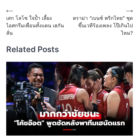
Post
⟵
⟶
เสก โลโซ ใจป้ำ เลี้ยง
ดราม่า “เบนซ์ พริกไทย” ชุด
navigation
ไอศกรีมเพื่อนทั้งแดน เฮกัน
ขึ้นเวทีร้องเพลง โป๊เกินไป
ลั่น
ไหม?
Related Posts