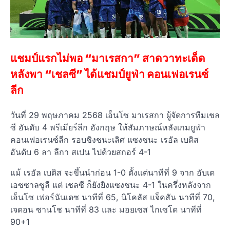
แชมป์แรกไม่พอ “มาเรสกา” สาดวาทะเด็ด
หลังพา “เชลซี” ได้แชมป์ยูฟ่า คอนเฟอเรนซ์
ลีก
วันที่ 29 พฤษภาคม 2568 เอ็นโซ มาเรสกา ผู้จัดการทีมเชล
ซี อันดับ 4 พรีเมียร์ลีก อังกฤษ ให้สัมภาษณ์หลังเกมยูฟ่า
คอนเฟอเรนซ์ลีก รอบชิงชนะเลิศ แซงชนะ เรอัล เบติส
อันดับ 6 ลา ลีกา สเปน ไปด้วยสกอร์ 4-1
แม้ เรอัล เบติส จะขึ้นนำก่อน 1-0 ตั้งแต่นาทีที่ 9 จาก อับเด
เอซซาลซูลี แต่ เชลซี ก็ยังยิงแซงชนะ 4-1 ในครึ่งหลังจาก
เอ็นโซ เฟอร์นันเดซ นาทีที่ 65, นิโคลัส แจ็คสัน นาทีที่ 70,
เจดอน ซานโช นาทีที่ 83 และ มอยเซส ไกเซโด นาทีที่
90+1