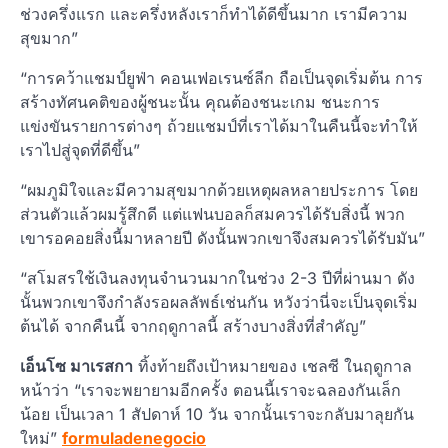
ช่วงครึ่งแรก และครึ่งหลังเราก็ทำได้ดีขึ้นมาก เรามีความ
สุขมาก”
“การคว้าแชมป์ยูฟ่า คอนเฟอเรนซ์ลีก ถือเป็นจุดเริ่มต้น การ
สร้างทัศนคติของผู้ชนะนั้น คุณต้องชนะเกม ชนะการ
แข่งขันรายการต่างๆ ถ้วยแชมป์ที่เราได้มาในคืนนี้จะทำให้
เราไปสู่จุดที่ดีขึ้น”
“ผมภูมิใจและมีความสุขมากด้วยเหตุผลหลายประการ โดย
ส่วนตัวแล้วผมรู้สึกดี แต่แฟนบอลก็สมควรได้รับสิ่งนี้ พวก
เขารอคอยสิ่งนี้มาหลายปี ดังนั้นพวกเขาจึงสมควรได้รับมัน”
“สโมสรใช้เงินลงทุนจำนวนมากในช่วง 2-3 ปีที่ผ่านมา ดัง
นั้นพวกเขาจึงกำลังรอผลลัพธ์เช่นกัน หวังว่านี่จะเป็นจุดเริ่ม
ต้นได้ จากคืนนี้ จากฤดูกาลนี้ สร้างบางสิ่งที่สำคัญ”
เอ็นโซ มาเรสกา
ทิ้งท้ายถึงเป้าหมายของ เชลซี ในฤดูกาล
หน้าว่า “เราจะพยายามอีกครั้ง ตอนนี้เราจะฉลองกันเล็ก
น้อย เป็นเวลา 1 สัปดาห์ 10 วัน จากนั้นเราจะกลับมาลุยกัน
ใหม่”
formuladenegocio