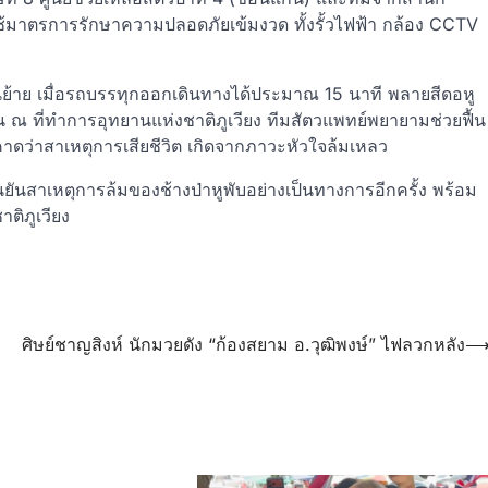
มใช้มาตรการรักษาความปลอดภัยเข้มงวด ทั้งรั้วไฟฟ้า กล้อง CCTV
อนย้าย เมื่อรถบรรทุกออกเดินทางได้ประมาณ 15 นาที พลายสีดอหู
ฉิน ณ ที่ทำการอุทยานแห่งชาติภูเวียง ทีมสัตวแพทย์พยายามช่วยฟื้น
้นคาดว่าสาเหตุการเสียชีวิต เกิดจากภาวะหัวใจล้มเหลว
งยืนยันสาเหตุการล้มของช้างป่าหูพับอย่างเป็นทางการอีกครั้ง พร้อม
าติภูเวียง
ศิษย์ชาญสิงห์ นักมวยดัง “ก้องสยาม อ.วุฒิพงษ์” ไฟลวกหลัง