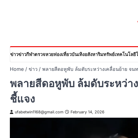
Skip
to
content
ข่าว
ข่าวกีฬา
ตรวจหวย
ท่องเที่ยว
บันเทิง
อสังหาริมทรัพย์
เทคโนโลยี
Home
ข่าว
พลายสีดอหูพับ ล้มดับระหว่างเคลื่อนย้าย จนท
พลายสีดอหูพับ ล้มดับระหว่า
ชี้แจง
ufabetwin1168@gmail.com
February 14, 2026