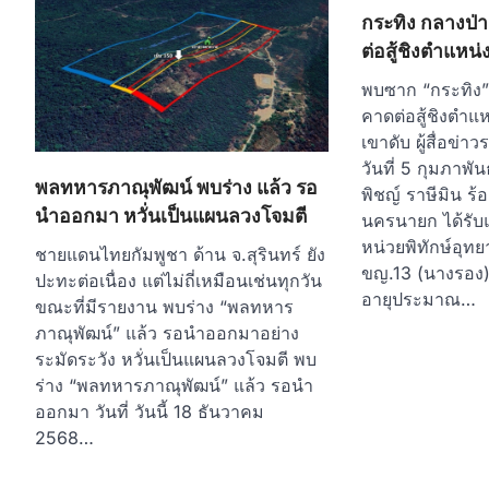
กระทิง กลางป่
ต่อสู้ชิงตำแหน่ง
พบซาก “กระทิง”
คาดต่อสู้ชิงตำแห
เขาดับ ผู้สื่อข่าว
วันที่ 5 กุมภาพั
พลทหารภาณุพัฒน์ พบร่าง แล้ว รอ
พิชญ์ ราษีมิน ร้
นำออกมา หวั่นเป็นแผนลวงโจมตี
นครนายก ได้รับแจ
หน่วยพิทักษ์อุท
ชายแดนไทยกัมพูชา ด้าน จ.สุรินทร์ ยัง
ขญ.13 (นางรอง)
ปะทะต่อเนื่อง แต่ไม่ถี่เหมือนเช่นทุกวัน
อายุประมาณ…
ขณะที่มีรายงาน พบร่าง “พลทหาร
ภาณุพัฒน์” แล้ว รอนำออกมาอย่าง
ระมัดระวัง หวั่นเป็นแผนลวงโจมตี พบ
ร่าง “พลทหารภาณุพัฒน์” แล้ว รอนำ
ออกมา วันที่ วันนี้ 18 ธันวาคม
2568…