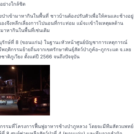
อย่างใกล้ชิด
่าเข้ามาหากินในพื้นที่ ชาวบ้านต้องปรับตัวเพื่อให้คนและช้างอยู่
นเองจึงหลีกเลี่ยงการไปนอนที่กระท่อม แม้จะเข้าใจเหตุผลด้าน
มาหากินในพื้นที่เช่นเดิม
อนุรักษ์ที่ 8 (ขอนแก่น) ในฐานะหัวหน้าศูนย์บัญชาการเหตุการณ์
 มีพฤติกรรมย้ายถิ่นจากเขตรักษาพันธุ์สัตว์ป่าภูค้อ–ภูกระแต จ.เลย
ิภูเวียง ตั้งแต่ปี 2566 จนถึงปัจจุบัน
กรรมที่โครงการฟื้นฟูอาหารช้างป่าภูหลวง โดยจะมีทีมสัตวแพทย์
์ที่ 8 ศูนย์ช่วยเหลือสัตว์ป่าที่ 4 (ขอนแก่น) และทีมจากสำนัก