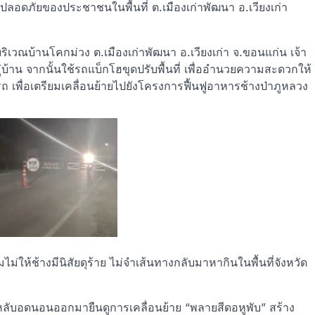
วามปลอดภัยของประชาชนในพื้นที่ ต.เมืองเก่าพัฒนา อ.เวียงเก่า
วณบ้านโคกม่วง ต.เมืองเก่าพัฒนา อ.เวียงเก่า จ.ขอนแก่น เจ้า
หมู่บ้าน จากนั้นใช้รถแบ็กโฮขุดปรับพื้นที่ เพื่ออำนวยความสะดวกให้
รถ เพื่อเตรียมเคลื่อนย้ายไปยังโครงการฟื้นฟูอาหารช้างป่าภูหลวง
ม่ให้ช้างมีนิสัยดุร้าย ไม่จำเส้นทางกลับมาหากินในพื้นที่จังหวัด
บอดนอนออกมายืนดูการเคลื่อนย้าย “พลายสีดอหูพับ” สร้าง