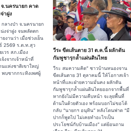
า จ.นครนายก คาด
จ่าฝูง
 กลางป่า จ.นครนายก
น่งจ่าฝูง จนพลัดตก
รายงานว่า เมื่อช่วงเย็น
นธ์ 2569 ร.ต.ท.สุว
วีระ ขีดเส้นตาย 31 ต.ค.นี้ ผลักดัน
อยเวร สภ.เมือง
กัมพูชารุกล้ำแผ่นดินไทย
้งจากเจ้าหน้าที่
ยานแห่งชาติเขาใหญ่
วีระ สมความคิด” ชาวบ้านหนองจาน
 พบซากกระทิงเพศผู้
ขีดเส้นตาย 31 ตุลาคมนี้ ให้โอกาสเจ้า
หน้าที่และฝ่ายความมั่นคง ผลักดัน
กัมพูชารุกล้ำแผ่นดินไทยออกจากพื้นที่
หากยังไม่มีความคืบหน้า จะลุยพื้นที่
ด้านในด้วยตัวเอง พร้อมบอกไม่ขอโต้
กลับ “นายกฯ อนุทิน” หลังโดนฟาด “มี
ปากก็พูดไป ไม่เคยทำอะไรเป็น
ประโยชน์กับบ้านเมือง” แต่ย้อนถาม