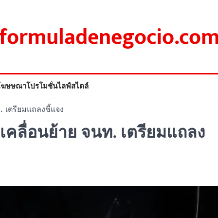
formuladenegocio.co
โฆษษณา
โปรโมชั่น
ไลฟ์สไตล์
. เตรียมแถลงชี้แจง
งเคลื่อนย้าย จนท. เตรียมแถลง