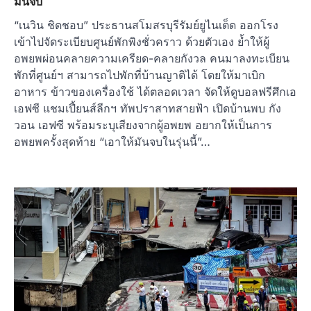
มันจบ
“เนวิน ชิดชอบ” ประธานสโมสรบุรีรัมย์ยูไนเต็ด ออกโรง
เข้าไปจัดระเบียบศูนย์พักพิงชั่วคราว ด้วยตัวเอง ย้ำให้ผู้
อพยพผ่อนคลายความเครียด-คลายกังวล คนมาลงทะเบียน
พักที่ศูนย์ฯ สามารถไปพักที่บ้านญาติได้ โดยให้มาเบิก
อาหาร ข้าวของเครื่องใช้ ได้ตลอดเวลา จัดให้ดูบอลฟรีศึกเอ
เอฟซี แชมเปี้ยนส์ลีกฯ ทัพปราสาทสายฟ้า เปิดบ้านพบ กัง
วอน เอฟซี พร้อมระบุเสียงจากผู้อพยพ อยากให้เป็นการ
อพยพครั้งสุดท้าย “เอาให้มันจบในรุ่นนี้”…