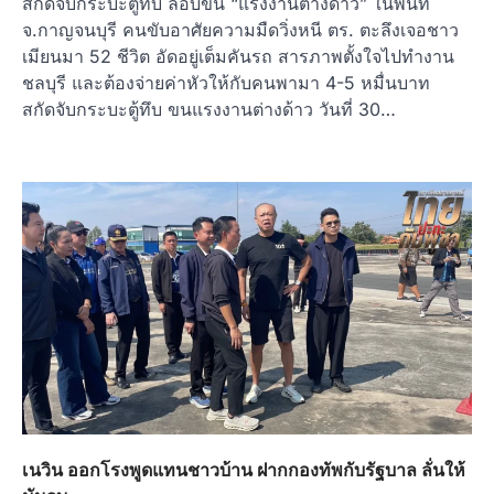
สกัดจับกระบะตู้ทึบ ลอบขน “แรงงานต่างด้าว” ในพื้นที่
จ.กาญจนบุรี คนขับอาศัยความมืดวิ่งหนี ตร. ตะลึงเจอชาว
เมียนมา 52 ชีวิต อัดอยู่เต็มคันรถ สารภาพตั้งใจไปทำงาน
ชลบุรี และต้องจ่ายค่าหัวให้กับคนพามา 4-5 หมื่นบาท
สกัดจับกระบะตู้ทึบ ขนแรงงานต่างด้าว วันที่ 30…
เนวิน ออกโรงพูดแทนชาวบ้าน ฝากกองทัพกับรัฐบาล ลั่นให้