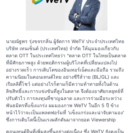
นายณัฐพร รุ่งขจรกลิ่น ผู้จัดการ WeTV ประจำประเทศไทย
บริษัท เทนเซ็นต์ (ประเทศไทย) จำกัด ให้มุมมองเกี่ยวกับ
ตลาด OTT ในประเทศไทยว่า “ตลาด OTT ในไทยเป็นตลาด
ที่มีศักยภาพสูง ด้วยพฤติกรรมผู้บริโภคที่เปลี่ยนแปลงไป
อย่างรวดเร็ว การเติบโตของอินเทอร์เน็ตและมือถือ รวมถึง
ความนิยมในคอนเทนต์ไทย อย่างซีรีส์วาย (BL/GL) และ
เรียลลิตี้โชว์ แต่อย่างไรก็ตามก็มีความท้าทายทั้งในด้าน
ลิขสิทธิ์และการแข่งขันที่สูงในตลาด จึงต้องอาศัยกลยุทธ์ที่
ปรับตัวไว การลงทุนที่ชาญฉลาด และการร่วมมือระหว่าง
พันธมิตรที่แข็งแกร่ง ผมมองภาพ WeTV ในอีก 5 ปี ข้าง
หน้าไว้ว่าจะเป็นแพลตฟอร์มที่ ‘แข็งแกร่งและน่าจับตามอง’
ซึ่งการเติบโตนี้เป็นแรงผลักดันมาจากยอด Viewership
คอนเทนต์จีนที่เพิ่มสูงขึ้นอย่างต่อเนื่อง ซึ่ง WeTV ยังคงเป็น