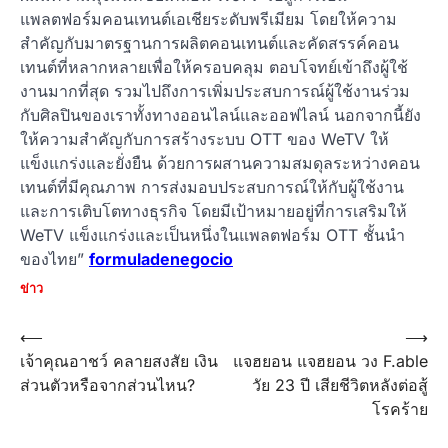
แพลตฟอร์มคอนเทนต์เอเชียระดับพรีเมียม โดยให้ความ
สำคัญกับมาตรฐานการผลิตคอนเทนต์และคัดสรรค์คอน
เทนต์ที่หลากหลายเพื่อให้ครอบคลุม ตอบโจทย์เข้าถึงผู้ใช้
งานมากที่สุด รวมไปถึงการเพิ่มประสบการณ์ผู้ใช้งานร่วม
กับศิลปินของเราทั้งทางออนไลน์และออฟไลน์ นอกจากนี้ยัง
ให้ความสำคัญกับการสร้างระบบ OTT ของ WeTV ให้
แข็งแกร่งและยั่งยืน ด้วยการผสานความสมดุลระหว่างคอน
เทนต์ที่มีคุณภาพ การส่งมอบประสบการณ์ให้กับผู้ใช้งาน
และการเติบโตทางธุรกิจ โดยมีเป้าหมายอยู่ที่การเสริมให้
WeTV แข็งแกร่งและเป็นหนึ่งในแพลตฟอร์ม OTT ชั้นนำ
ของไทย”
formuladenegocio
ข่าว
Post
⟵
⟶
เจ้าคุณอาชว์ คลายสงสัย เงิน
แจฮยอน แจฮยอน วง F.able
navigation
ส่วนตัวหรือจากส่วนไหน?
วัย 23 ปี เสียชีวิตหลังต่อสู้
โรคร้าย