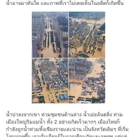
น้ำอาจมาทันใด และภาพที่เราไม่เคยเห็นในอดีตก็เกิดขึ้น
น้ำบ่าลงจากเขา ท่วมชุมชนด้านล่าง น้ำเอ่อล้นตลิ่ง ท่วม
เมืองใหญ่ริมแม่น้ำ ทั้ง 2 อย่างเกิดเร็วมากๆ เมืองไทยก็
กำลังถูกน้ำท่วมทั้งเชียงรายและน่าน เป็นจังหวัดเดิมๆ ที่เริ่ม
โดนบ่อยขึ้น เราเริ่มเรียนรู้ในการเตือนภัยและอพยพ แต่แค่