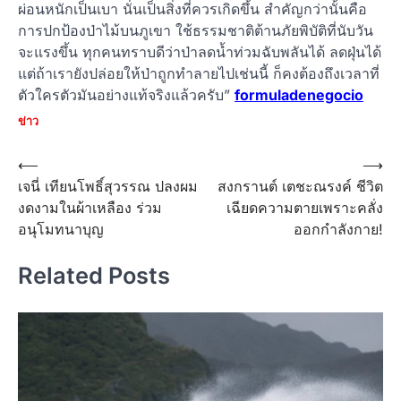
ผ่อนหนักเป็นเบา นั่นเป็นสิ่งที่ควรเกิดขึ้น สำคัญกว่านั้นคือ
การปกป้องป่าไม้บนภูเขา ใช้ธรรมชาติต้านภัยพิบัติที่นับวัน
จะแรงขึ้น ทุกคนทราบดีว่าป่าลดน้ำท่วมฉับพลันได้ ลดฝุ่นได้
แต่ถ้าเรายังปล่อยให้ป่าถูกทำลายไปเช่นนี้ ก็คงต้องถึงเวลาที่
ตัวใครตัวมันอย่างแท้จริงแล้วครับ”
formuladenegocio
ข่าว
Post
⟵
⟶
เจนี่ เทียนโพธิ์สุวรรณ ปลงผม
สงกรานต์ เตชะณรงค์ ชีวิต
navigation
งดงามในผ้าเหลือง ร่วม
เฉียดความตายเพราะคลั่ง
อนุโมทนาบุญ
ออกกำลังกาย!
Related Posts