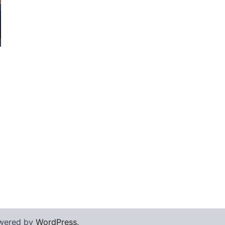
wered by
WordPress
.