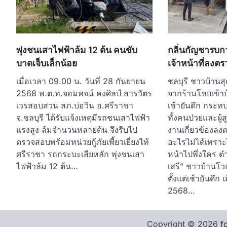
พุ่งชนเสาไฟฟ้าล้ม 12 ต้น คนขับ
กลิ่นกัญชารบกวน
บาดเจ็บเล็กน้อย
เจ้าหน้าที่ลงต
เมื่อเวลา 09.00 น. วันที่ 28 กันยายน
ชลบุรี ชาวบ้านส
2568 พ.ต.ท.จอมพจน์ คงศิลป์ สารวัตร
จากร้านโชยเข้าบ
เวรสอบสวน สภ.บ่อวิน อ.ศรีราชา
เช้ายันดึก กระทบ
จ.ชลบุรี ได้รับแจ้งเหตุมีรถชนเสาไฟฟ้า
ทั้งคนป่วยและผู้
แรงสูง ล้มจำนวนหลายต้น จึงรีบไป
งานเกี่ยวข้องลง
ตรวจสอบพร้อมหน่วยกู้ภัยเพี้ยวเยี่ยงไท้
อะไรไม่ได้เพราะไ
ศรีราชา รถกระบะเสียหลัก พุ่งชนเสา
หน้าไปพึ่งใคร ต
ไฟฟ้าล้ม 12 ต้น…
เสรี” ชาวบ้านโ
ตั้งแต่เช้ายันดึก 
2568…
Copyright © 2026
f