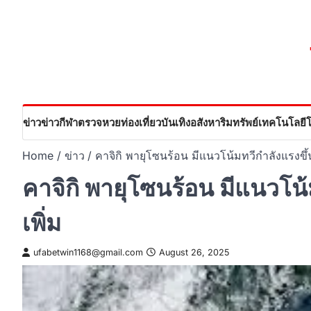
Skip
to
content
ข่าว
ข่าวกีฬา
ตรวจหวย
ท่องเที่ยว
บันเทิง
อสังหาริมทรัพย์
เทคโนโลยี
Home
ข่าว
คาจิกิ พายุโซนร้อน มีแนวโน้มทวีกำลังแรงขึ้
คาจิกิ พายุโซนร้อน มีแนวโน
เพิ่ม
ufabetwin1168@gmail.com
August 26, 2025