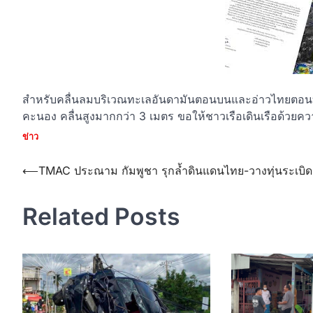
สำหรับคลื่นลมบริเวณทะเลอันดามันตอนบนและอ่าวไทยตอนบนมี
คะนอง คลื่นสูงมากกว่า 3 เมตร ขอให้ชาวเรือเดินเรือด้วยค
ข่าว
Post
⟵
TMAC ประณาม กัมพูชา รุกล้ำดินแดนไทย-วางทุ่นระเบิด
navigation
Related Posts