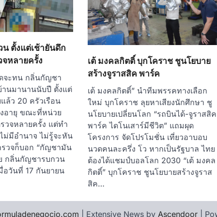
 ตั้งแต่เช้ายันดึก
รวจหลายครั้ง
เต้ มงคลกิตติ์ บุกโคราช ชูนโยบาย
สร้างจูราสสิค พาร์ค
ุดจะทน กลิ่นกัญชา
้านมานานนับปี ตั้งแต่
เต้ มงคลกิตติ์” นำทีมพรรคทางเลือก
แล้ว 20 ครัวเรือน
ใหม่ บุกโคราช ลุยหาเสียงนักศึกษา ชู
สูงอายุ ขณะที่หน่วย
นโยบายเปลี่ยนโลก “รถบินได้-จูราสสิค
ตรวจหลายครั้ง แต่ทำ
พาร์ค ไดโนเสาร์มีชีวิต” แถมผุด
ม่มีอำนาจ ไม่รู้จะหัน
โครงการ จัดโปรโมชั่น เที่ยวอาบอบ
ำรวจก็บอก “กัญชามัน
นวดคนละครึ่ง โว หากเป็นรัฐบาล ไทย
วย กลิ่นกัญชารบกวน
ต้องได้แชมป์บอลโลก 2030 “เต้ มงคล
เมื่อวันที่ 17 กันยายน
กิตติ์” บุกโคราช ชูนโยบายสร้างจูราส
สิค…
ormuladenegocio.com
| Extensive News by
Ascendoor
| Po