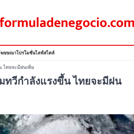
formuladenegocio.co
โฆษษณา
โปรโมชั่น
ไลฟ์สไตล์
น ไทยจะมีฝนเพิ่ม
้มทวีกำลังแรงขึ้น ไทยจะมีฝน