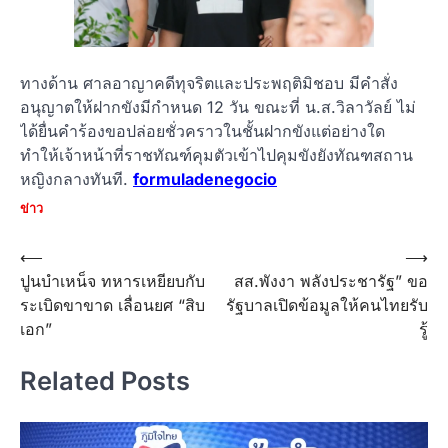
ทางด้าน ศาลอาญาคดีทุจริตและประพฤติมิชอบ มีคำสั่ง
อนุญาตให้ฝากขังมีกำหนด 12 วัน ขณะที่ น.ส.วิลาวัลย์ ไม่
ได้ยื่นคำร้องขอปล่อยชั่วคราวในชั้นฝากขังแต่อย่างใด
ทำให้เจ้าหน้าที่ราชทัณฑ์คุมตัวเข้าไปคุมขังยังทัณฑสถาน
หญิงกลางทันที.
formuladenegocio
ข่าว
Post
⟵
⟶
ปูนบำเหน็จ ทหารเหยียบกับ
สส.พังงา พลังประชารัฐ” ขอ
navigation
ระเบิดขาขาด เลื่อนยศ “สิบ
รัฐบาลเปิดข้อมูลให้คนไทยรับ
เอก”
รู้
Related Posts