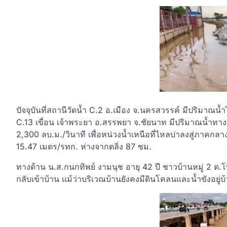
ปัจจุบันที่สถานีวัดน้ำ C.2 อ.เมือง จ.นครสวรรค์ มีปริมาณน้ำไ
C.13 เขื่อน เจ้าพระยา อ.สรรพยา จ.ชัยนาท มีปริมาณน้ำทางด้า
2,300 ลบ.ม./วินาที เพื่อหน่วงน้ำเหนือที่ไหลบ่าลงสู่ภาคกลาง
15.47 เมตร/รทก. ห่างจากตลิ่ง 87 ซม.
ทางด้าน น.ส.กนกทิพย์ งามนุช อายุ 42 ปี ชาวบ้านหมู่ 2 ต.โพ
กลับเข้าบ้าน แม้ว่าบริเวณบ้านยังคงมีดินโคลนและน้ำขังอยู่บ้