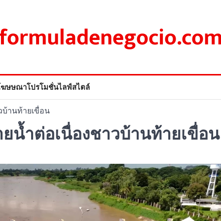
formuladenegocio.co
โฆษษณา
โปรโมชั่น
ไลฟ์สไตล์
วบ้านท้ายเขื่อน
ยน้ำต่อเนื่องชาวบ้านท้ายเขื่อน