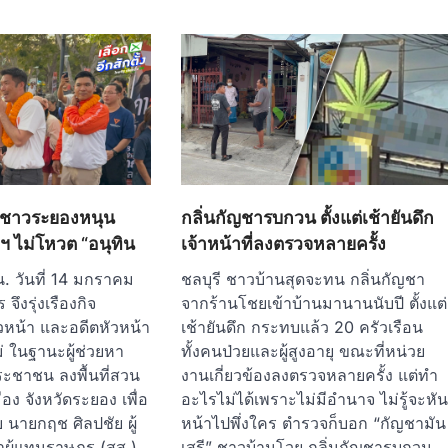
งชาวระยองหนุน
กลิ่นกัญชารบกวน ตั้งแต่เช้ายันดึก
กฯ ไม่โหวต “อนุทิน
เจ้าหน้าที่ลงตรวจหลายครั้ง
น. วันที่ 14 มกราคม
ชลบุรี ชาวบ้านสุดจะทน กลิ่นกัญชา
ึงรุ่งเรืองกิจ
จากร้านโชยเข้าบ้านมานานนับปี ตั้งแต่
น้า และอดีตหัวหน้า
เช้ายันดึก กระทบแล้ว 20 ครัวเรือน
ในฐานะผู้ช่วยหา
ทั้งคนป่วยและผู้สูงอายุ ขณะที่หน่วย
ะชาชน ลงพื้นที่สวน
งานเกี่ยวข้องลงตรวจหลายครั้ง แต่ทำ
ือง จังหวัดระยอง เพื่อ
อะไรไม่ได้เพราะไม่มีอำนาจ ไม่รู้จะหั
บ นายกฤช ศิลปชัย ผู้
หน้าไปพึ่งใคร ตำรวจก็บอก “กัญชามัน
ผู้แทนราษฎร (สส.)
เสรี” ชาวบ้านโวย กลิ่นกัญชารบกวน