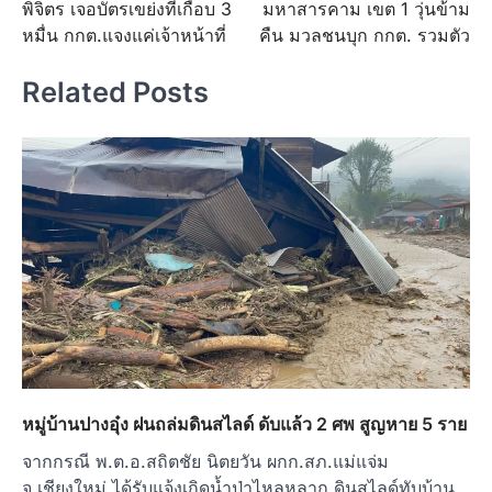
พิจิตร เจอบัตรเขย่งที่เกือบ 3
มหาสารคาม เขต 1 วุ่นข้าม
navigation
หมื่น กกต.แจงแค่เจ้าหน้าที่
คืน มวลชนบุก กกต. รวมตัว
Related Posts
หมู่บ้านปางอุ๋ง ฝนถล่มดินสไลด์ ดับแล้ว 2 ศพ สูญหาย 5 ราย
จากกรณี พ.ต.อ.สถิตชัย นิตยวัน ผกก.สภ.แม่แจ่ม
จ.เชียงใหม่ ได้รับแจ้งเกิดน้ำป่าไหลหลาก ดินสไลด์ทับบ้าน