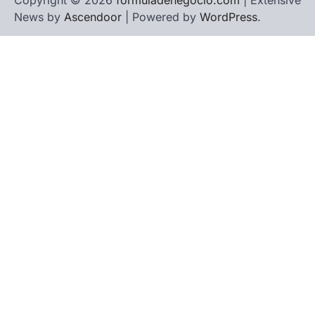
Copyright © 2026
formuladenegocio.com
| Extensive
News by
Ascendoor
| Powered by
WordPress
.