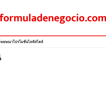
formuladenegocio.co
โฆษษณา
โปรโมชั่น
ไลฟ์สไตล์
น