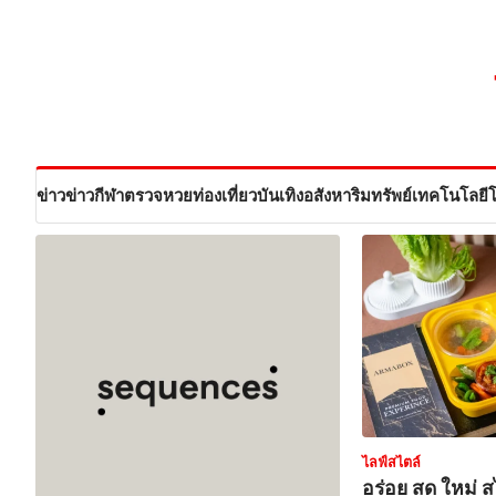
Skip
to
content
ข่าว
ข่าวกีฬา
ตรวจหวย
ท่องเที่ยว
บันเทิง
อสังหาริมทรัพย์
เทคโนโลยี
ไลฟ์สไตล์
อร่อย สด ใหม่ 