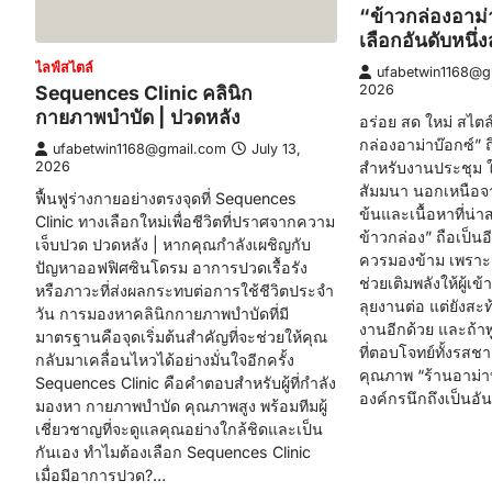
“ข้าวกล่องอาม่า
เลือกอันดับหนึ
ไลฟ์สไตล์
ufabetwin1168@g
Sequences Clinic คลินิก
2026
กายภาพบำบัด | ปวดหลัง
อร่อย สด ใหม่ สไต
กล่องอาม่าบ๊อกซ์” ถ
ufabetwin1168@gmail.com
July 13,
2026
สำหรับงานประชุม 
สัมมนา นอกเหนือจา
ฟื้นฟูร่างกายอย่างตรงจุดที่ Sequences
ข้นและเนื้อหาที่น
Clinic ทางเลือกใหม่เพื่อชีวิตที่ปราศจากความ
ข้าวกล่อง” ถือเป็นอี
เจ็บปวด ปวดหลัง | หากคุณกำลังเผชิญกับ
ควรมองข้าม เพราะมื
ปัญหาออฟฟิศซินโดรม อาการปวดเรื้อรัง
ช่วยเติมพลังให้ผู้เ
หรือภาวะที่ส่งผลกระทบต่อการใช้ชีวิตประจำ
ลุยงานต่อ แต่ยังสะ
วัน การมองหาคลินิกกายภาพบำบัดที่มี
งานอีกด้วย และถ้าพ
มาตรฐานคือจุดเริ่มต้นสำคัญที่จะช่วยให้คุณ
ที่ตอบโจทย์ทั้งรสช
กลับมาเคลื่อนไหวได้อย่างมั่นใจอีกครั้ง
คุณภาพ “ร้านอาม่าบ
Sequences Clinic คือคำตอบสำหรับผู้ที่กำลัง
องค์กรนึกถึงเป็นอั
มองหา กายภาพบำบัด คุณภาพสูง พร้อมทีมผู้
เชี่ยวชาญที่จะดูแลคุณอย่างใกล้ชิดและเป็น
กันเอง ทำไมต้องเลือก Sequences Clinic
เมื่อมีอาการปวด?…