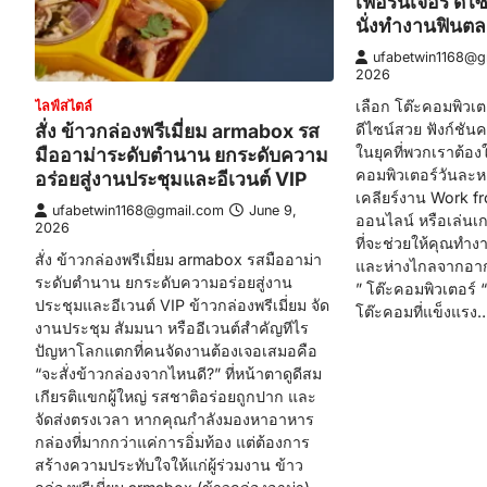
เฟอร์นิเจอร์ ดี
นั่งทำงานฟินต
ufabetwin1168@g
2026
เลือก โต๊ะคอมพิวเต
ไลฟ์สไตล์
สั่ง ข้าวกล่องพรีเมี่ยม armabox รส
ดีไซน์สวย ฟังก์ชั
ในยุคที่พวกเราต้อง
มืออาม่าระดับตำนาน ยกระดับความ
คอมพิวเตอร์วันละหล
อร่อยสู่งานประชุมและอีเวนต์ VIP
เคลียร์งาน Work 
ufabetwin1168@gmail.com
June 9,
ออนไลน์ หรือเล่นเก
2026
ที่จะช่วยให้คุณทำง
สั่ง ข้าวกล่องพรีเมี่ยม armabox รสมืออาม่า
และห่างไกลจากอาก
ระดับตำนาน ยกระดับความอร่อยสู่งาน
” โต๊ะคอมพิวเตอร์ 
ประชุมและอีเวนต์ VIP ข้าวกล่องพรีเมี่ยม จัด
โต๊ะคอมที่แข็งแรง
งานประชุม สัมมนา หรืออีเวนต์สำคัญทีไร
ปัญหาโลกแตกที่คนจัดงานต้องเจอเสมอคือ
“จะสั่งข้าวกล่องจากไหนดี?” ที่หน้าตาดูดีสม
เกียรติแขกผู้ใหญ่ รสชาติอร่อยถูกปาก และ
จัดส่งตรงเวลา หากคุณกำลังมองหาอาหาร
กล่องที่มากกว่าแค่การอิ่มท้อง แต่ต้องการ
สร้างความประทับใจให้แก่ผู้ร่วมงาน ข้าว