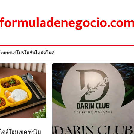
formuladenegocio.co
โฆษษณา
โปรโมชั่น
ไลฟ์สไตล์
สไตล์โฮมเมด ทำไม