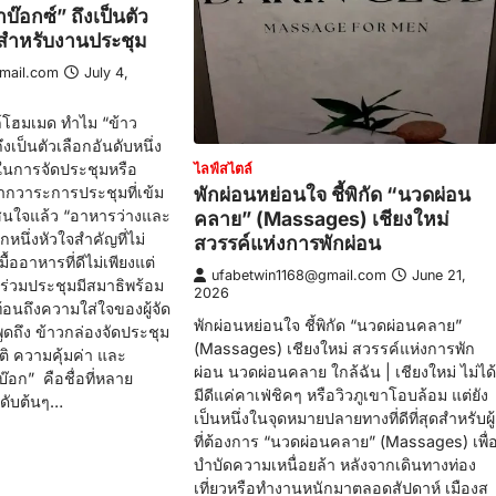
บ๊อกซ์” ถึงเป็นตัว
่งสำหรับงานประชุม
mail.com
July 4,
ล์โฮมเมด ทำไม “ข้าว
ึงเป็นตัวเลือกอันดับหนึ่ง
ในการจัดประชุมหรือ
ไลฟ์สไตล์
พักผ่อนหย่อนใจ ชี้พิกัด “นวดผ่อน
กวาระการประชุมที่เข้ม
่าสนใจแล้ว “อาหารว่างและ
คลาย” (Massages) เชียงใหม่
กหนึ่งหัวใจสำคัญที่ไม่
สวรรค์แห่งการพักผ่อน
้ออาหารที่ดีไม่เพียงแต่
ufabetwin1168@gmail.com
June 21,
ข้าร่วมประชุมมีสมาธิพร้อม
2026
ท้อนถึงความใส่ใจของผู้จัด
พักผ่อนหย่อนใจ ชี้พิกัด “นวดผ่อนคลาย”
ูดถึง ข้าวกล่องจัดประชุม
(Massages) เชียงใหม่ สวรรค์แห่งการพัก
าติ ความคุ้มค่า และ
ผ่อน นวดผ่อนคลาย ใกล้ฉัน | เชียงใหม่ ไม่ได้
๊อก” คือชื่อที่หลาย
มีดีแค่คาเฟ่ชิคๆ หรือวิวภูเขาโอบล้อม แต่ยัง
นดับต้นๆ…
เป็นหนึ่งในจุดหมายปลายทางที่ดีที่สุดสำหรับผู้
ที่ต้องการ “นวดผ่อนคลาย” (Massages) เพื่
บำบัดความเหนื่อยล้า หลังจากเดินทางท่อง
เที่ยวหรือทำงานหนักมาตลอดสัปดาห์ เมืองส