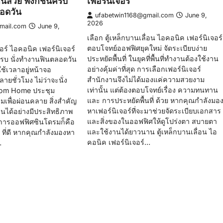
ไซน์สวย ฟังก์ชันครบ
เฟอร์นิเจอร์
ลอดวัน
ufabetwin1168@gmail.com
June 9,
2026
mail.com
June 9,
เลือก ตู้เหล็กบานเลื่อน ไอคอนิค เฟอร์นิเจอร์
ตอบโจทย์ออฟฟิศยุคใหม่ จัดระเบียบง่าย
อร์ ไอคอนิค เฟอร์นิเจอร์
ประหยัดพื้นที่ ในยุคที่พื้นที่ทำงานต้องใช้งาน
นครบ นั่งทำงานฟินตลอดวัน
อย่างคุ้มค่าที่สุด การเลือกเฟอร์นิเจอร์
ใช้เวลาอยู่หน้าจอ
สำนักงานจึงไม่ได้มองแค่ความสวยงาม
ายชั่วโมง ไม่ว่าจะนั่ง
เท่านั้น แต่ต้องตอบโจทย์เรื่อง ความทนทาน
from Home ประชุม
และ การประหยัดพื้นที่ ด้วย หากคุณกำลังมอ
มเพื่อผ่อนคลาย สิ่งสำคัญ
หาเฟอร์นิเจอร์ที่จะมาช่วยจัดระเบียบเอกสาร
านได้อย่างมีประสิทธิภาพ
และสิ่งของในออฟฟิศให้ดูโปร่งตา สบายตา
ารออฟฟิศซินโดรมก็คือ
และใช้งานได้ยาวนาน ตู้เหล็กบานเลื่อน ไอ
“ ที่ดี หากคุณกำลังมองหา
คอนิค เฟอร์นิเจอร์…
…