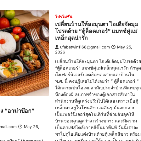
โปรโมชั่น
เปลี่ยนบ้านให้ละมุนตา ไอเดียจัดมุม
โปรดด้วย “ตู้ล็อคเกอร์” แมทช์คู่แม่
เหล็กสุดน่ารัก
ufabetwin1168@gmail.com
May 25,
2026
เปลี่ยนบ้านให้ละมุนตา ไอเดียจัดมุมโปรดด้วย
“ตู้ล็อคเกอร์” แมทช์คู่แม่เหล็กสุดน่ารัก ถ้าพูด
ถึงเฟอร์นิเจอร์ยอดฮิตของสายแต่งบ้านใน
พ.ศ. นี้ คงปฏิเสธไม่ได้เลยว่า ” ตู้ล็อคเกอร์ “
ได้กลายเป็นไอเทมสามัญประจำบ้านที่แทบทุก
ห้องต้องมี ลบภาพจำของตู้เอกสารสีเทาใน
สำนักงานที่ดูเคร่งขรึมไปได้เลย เพราะเมื่อตู้
เหล็กมาอยู่ในโทนสีขาวคลีนๆ มันจะกลาย
้ยง “อาม่าบ๊อก”
เป็นเฟอร์นิเจอร์สุดโมเดิร์นที่ช่วยอัปลุคให้
บ้านของคุณดูสว่าง กว้างขวาง และมีความ
mail.com
May 26,
เป็นคาเฟ่สไตล์เกาหลีขึ้นมาทันที วันนี้เราจะ
พาไปดูไอเดียแต่งบ้านด้วยตู้เหล็กสีขาว พร้อม
เปลี่ยนความเรียบง่ายให้กลายเป็นความน่ารัก
 “อาม่าบ๊อก” (Armabox)