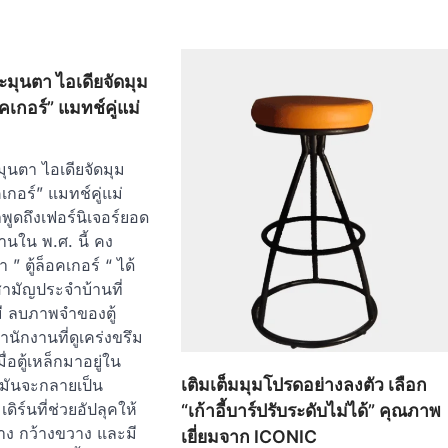
ะมุนตา ไอเดียจัดมุม
อคเกอร์” แมทช์คู่แม่
มุนตา ไอเดียจัดมุม
เกอร์” แมทช์คู่แม่
าพูดถึงเฟอร์นิเจอร์ยอด
านใน พ.ศ. นี้ คง
 ” ตู้ล็อคเกอร์ “ ได้
ามัญประจำบ้านที่
ี ลบภาพจำของตู้
นักงานที่ดูเคร่งขรึม
่อตู้เหล็กมาอยู่ใน
เติมเต็มมุมโปรดอย่างลงตัว เลือก
มันจะกลายเป็น
ดิร์นที่ช่วยอัปลุคให้
“เก้าอี้บาร์ปรับระดับไม่ได้” คุณภาพ
าง กว้างขวาง และมี
เยี่ยมจาก ICONIC