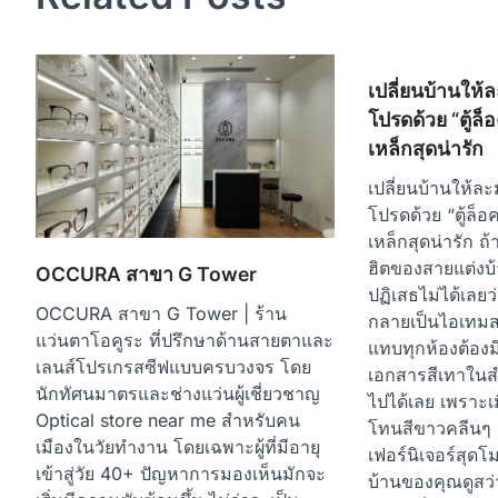
เปลี่ยนบ้านให้ล
โปรดด้วย “ตู้ล็
เหล็กสุดน่ารัก
เปลี่ยนบ้านให้ละ
โปรดด้วย “ตู้ล็อค
เหล็กสุดน่ารัก ถ้
ฮิตของสายแต่งบ้
OCCURA สาขา G Tower
ปฏิเสธไม่ได้เลยว่า
OCCURA สาขา G Tower | ร้าน
กลายเป็นไอเทมส
แว่นตาโอคูระ ที่ปรึกษาด้านสายตาและ
แทบทุกห้องต้องม
เลนส์โปรเกรสซีฟแบบครบวงจร โดย
เอกสารสีเทาในสำ
นักทัศนมาตรและช่างแว่นผู้เชี่ยวชาญ
ไปได้เลย เพราะเมื
Optical store near me สำหรับคน
โทนสีขาวคลีนๆ 
เมืองในวัยทำงาน โดยเฉพาะผู้ที่มีอายุ
เฟอร์นิเจอร์สุดโมเ
เข้าสู่วัย 40+ ปัญหาการมองเห็นมักจะ
บ้านของคุณดูสว่