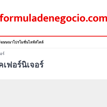
formuladenegocio.co
โฆษษณา
โปรโมชั่น
ไลฟ์สไตล์
อร์
คเฟอร์นิเจอร์