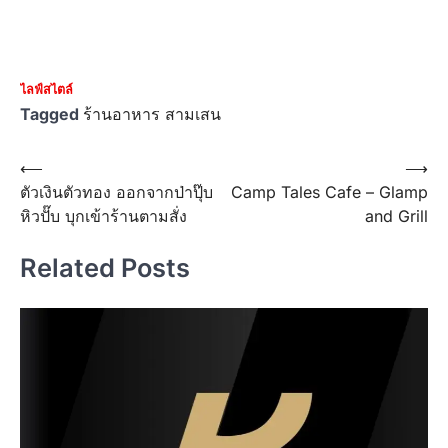
ไลฟ์สไตล์
Tagged
ร้านอาหาร สามเสน
Post
⟵
⟶
ตัวเงินตัวทอง ออกจากป่าปุ๊บ
Camp Tales Cafe – Glamp
navigation
หิวปั๊บ บุกเข้าร้านตามสั่ง
and Grill
Related Posts