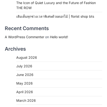
The Icon of Quiet Luxury and the Future of Fashion
THE ROW
เติมเต็มทุกช่วงเวลาพิเศษด้วยดอกไม้ | florist shop bts
Recent Comments
A WordPress Commenter
on
Hello world!
Archives
August 2026
July 2026
June 2026
May 2026
April 2026
March 2026