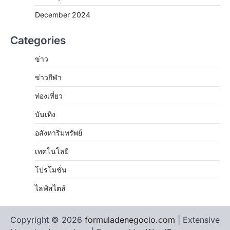
December 2024
Categories
ข่าว
ข่าวกีฬา
ท่องเที่ยว
บันเทิง
อสังหาริมทรัพย์
เทคโนโลยี
โปรโมชั่น
ไลฟ์สไตล์
Copyright © 2026
formuladenegocio.com
| Extensive