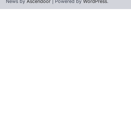
News by
Ascendoor
| Powered by
WordPress
.