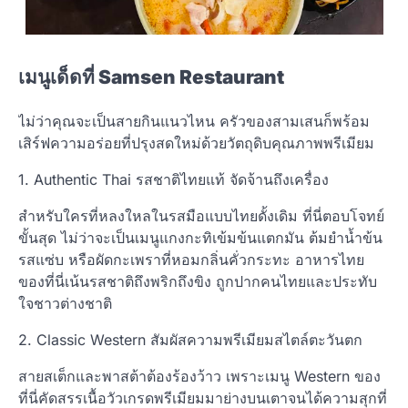
เมนูเด็ดที่ Samsen Restaurant
ไม่ว่าคุณจะเป็นสายกินแนวไหน ครัวของสามเสนก็พร้อม
เสิร์ฟความอร่อยที่ปรุงสดใหม่ด้วยวัตถุดิบคุณภาพพรีเมียม
1. Authentic Thai รสชาติไทยแท้ จัดจ้านถึงเครื่อง
สำหรับใครที่หลงใหลในรสมือแบบไทยดั้งเดิม ที่นี่ตอบโจทย์
ขั้นสุด ไม่ว่าจะเป็นเมนูแกงกะทิเข้มข้นแตกมัน ต้มยำน้ำข้น
รสแซ่บ หรือผัดกะเพราที่หอมกลิ่นคั่วกระทะ อาหารไทย
ของที่นี่เน้นรสชาติถึงพริกถึงขิง ถูกปากคนไทยและประทับ
ใจชาวต่างชาติ
2. Classic Western สัมผัสความพรีเมียมสไตล์ตะวันตก
สายสเต็กและพาสต้าต้องร้องว้าว เพราะเมนู Western ของ
ที่นี่คัดสรรเนื้อวัวเกรดพรีเมียมมาย่างบนเตาจนได้ความสุกที่