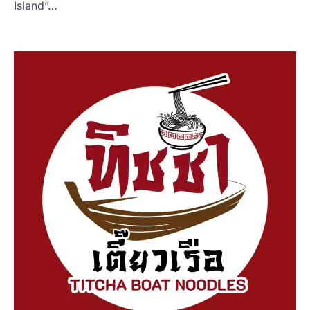
Island”…