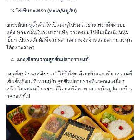
ไข่ข้นกะเพรา (ทะเล/หมูสับ)
ยกระดับเมนูสิ้นคิดให้เป็นเมนูโปรด ด้วยกะเพราที่ผัดแบบ
แห้ง หอมกลิ่นใบกะเพราแท้ๆ วางลงบนไข่ข้นเนื้อเนียนนุ่ม
เยิ้มๆ เป็นรสสัมผัสที่ผสมผสานความจัดจ้านและความละมุน
ได้อย่างลงตัว
แกงเขียวหวานลูกชิ้นปลากรายแท้
เมนูที่สะท้อนรสมืออาม่าได้ดีที่สุด ด้วยพริกแกงเขียวหวานที่
เข้มข้นถึงกะทิ ทานคู่กับลูกชิ้นปลากรายที่นวดจนเหนียว
หนึบ ไม่ผสมแป้ง รสชาติไทยแท้ที่หาทานยากในรูปแบบข้าว
กล่องทั่วไป