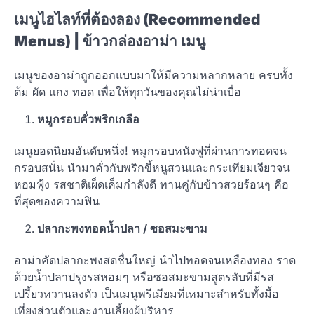
เมนูไฮไลท์ที่ต้องลอง (Recommended
Menus) |
ข้าวกล่องอาม่า เมนู
เมนูของอาม่าถูกออกแบบมาให้มีความหลากหลาย ครบทั้ง
ต้ม ผัด แกง ทอด เพื่อให้ทุกวันของคุณไม่น่าเบื่อ
หมูกรอบคั่วพริกเกลือ
เมนูยอดนิยมอันดับหนึ่ง! หมูกรอบหนังฟูที่ผ่านการทอดจน
กรอบสนั่น นำมาคั่วกับพริกขี้หนูสวนและกระเทียมเจียวจน
หอมฟุ้ง รสชาติเผ็ดเค็มกำลังดี ทานคู่กับข้าวสวยร้อนๆ คือ
ที่สุดของความฟิน
ปลากะพงทอดน้ำปลา / ซอสมะขาม
อาม่าคัดปลากะพงสดชื่นใหญ่ นำไปทอดจนเหลืองทอง ราด
ด้วยน้ำปลาปรุงรสหอมๆ หรือซอสมะขามสูตรลับที่มีรส
เปรี้ยวหวานลงตัว เป็นเมนูพรีเมียมที่เหมาะสำหรับทั้งมื้อ
เที่ยงส่วนตัวและงานเลี้ยงผู้บริหาร