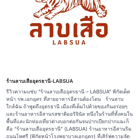
ร้านลาบเสืออุดรธานี-LABSUA
รีวิวความแซ่บ “ร้านลาบเสืออุดรธานี – LABSUA” พิกัดเด็ด
หน้า รพ.เอกอุดร ที่สายอาหารอีสานต้องโดน ร้านลาบ
ใกล้ฉัน ถ้าพูดถึงอุดรธานี เมืองที่เต็มไปด้วยของกินอร่อยๆ
และร้านอาหารอีสานรสชาติออริจินัล หนึ่งในร้านที่ทั้งคนใน
พื้นที่และนักท่องเที่ยวต่างบอกต่อกันจนปากเปียกปากแฉะก็
คือ “ร้านลาบเสืออุดรธานี” (LABSUA) ร้านอาหารอีสานริม
ถนนโพศรี (พิกัดหน้าโรงพยาบาลเอกอุดร) ที่เสิร์ฟความจัด