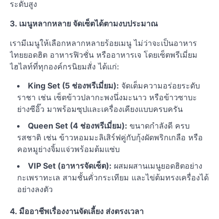
ระดับสูง
3. เมนูหลากหลาย จัดเซ็ตได้ตามงบประมาณ
เรามีเมนูให้เลือกหลากหลายร้อยเมนู ไม่ว่าจะเป็นอาหาร
ไทยยอดฮิต อาหารฟิวชั่น หรืออาหารเจ โดยเซ็ตพรีเมี่ยม
ไฮไลท์ที่ทุกองค์กรนิยมสั่ง ได้แก่:
King Set (5 ช่องพรีเมี่ยม):
จัดเต็มความอร่อยระดับ
ราชา เช่น เซ็ตข้าวปลากะพงนึ่งมะนาว หรือข้าวซาบะ
ย่างซีอิ๊ว มาพร้อมซุปและเครื่องเคียงแบบครบครัน
Queen Set (4 ช่องพรีเมี่ยม):
ขนาดกำลังดี ครบ
รสชาติ เช่น ข้าวหอมมะลิเสิร์ฟคู่กับกุ้งผัดพริกเกลือ หรือ
คอหมูย่างจิ้มแจ่วพร้อมต้มแซ่บ
VIP Set (อาหารจัดเซ็ต):
ผสมผสานเมนูยอดฮิตอย่าง
กะเพราทะเล สามชั้นคั่วกระเทียม และไข่ต้มทรงเครื่องได้
อย่างลงตัว
4. มืออาชีพเรื่องงานจัดเลี้ยง ส่งตรงเวลา