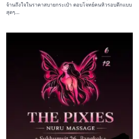
จ้านถึงใจในราคาสบายกระเป๋า ตอบโจทย์คนหิวรอบดึกแบบ
สุดๆ…