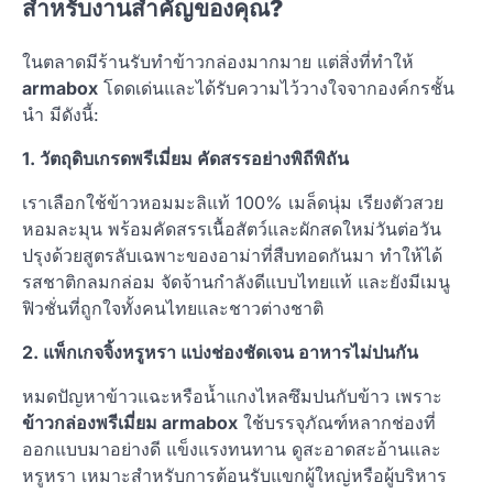
สำหรับงานสำคัญของคุณ?
ในตลาดมีร้านรับทำข้าวกล่องมากมาย แต่สิ่งที่ทำให้
armabox
โดดเด่นและได้รับความไว้วางใจจากองค์กรชั้น
นำ มีดังนี้:
1. วัตถุดิบเกรดพรีเมี่ยม คัดสรรอย่างพิถีพิถัน
เราเลือกใช้ข้าวหอมมะลิแท้ 100% เมล็ดนุ่ม เรียงตัวสวย
หอมละมุน พร้อมคัดสรรเนื้อสัตว์และผักสดใหม่วันต่อวัน
ปรุงด้วยสูตรลับเฉพาะของอาม่าที่สืบทอดกันมา ทำให้ได้
รสชาติกลมกล่อม จัดจ้านกำลังดีแบบไทยแท้ และยังมีเมนู
ฟิวชั่นที่ถูกใจทั้งคนไทยและชาวต่างชาติ
2. แพ็กเกจจิ้งหรูหรา แบ่งช่องชัดเจน อาหารไม่ปนกัน
หมดปัญหาข้าวแฉะหรือน้ำแกงไหลซึมปนกับข้าว เพราะ
ข้าวกล่องพรีเมี่ยม armabox
ใช้บรรจุภัณฑ์หลากช่องที่
ออกแบบมาอย่างดี แข็งแรงทนทาน ดูสะอาดสะอ้านและ
หรูหรา เหมาะสำหรับการต้อนรับแขกผู้ใหญ่หรือผู้บริหาร